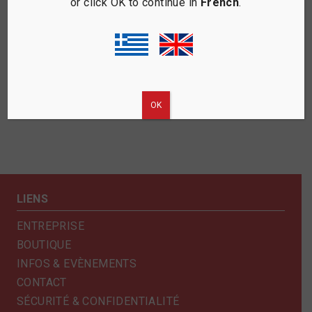
or click OK to continue in
French
.
TN2006 EU SYSTÈME DE
OUVERTURE À BARRE DE
CONTRÔLE D’ACCÈS DE
STATIONNEMENT
PARKING AVEC CARTE
RFID
ΟΚ
LIENS
ENTREPRISE
BOUTIQUE
INFOS & EVÈNEMENTS
CONTACT
SÉCURITÉ & CONFIDENTIALITÉ