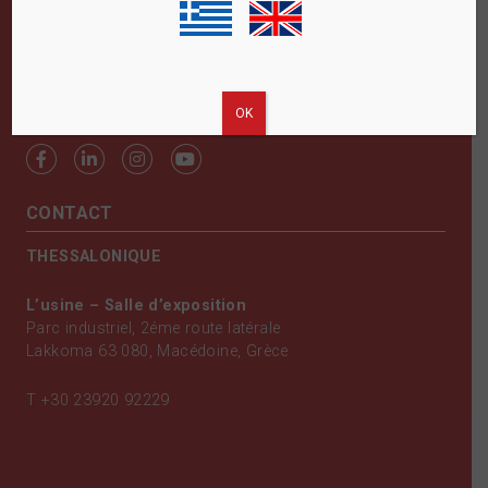
SUIVEZ NOUS
ΟΚ
CONTACT
THESSALONIQUE
L’usine – Salle d’exposition
Parc industriel, 2éme route latérale
Lakkoma 63 080, Macédoine, Grèce
T
+30 23920 92229