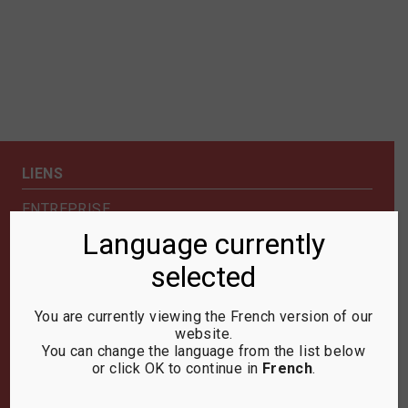
LIENS
ENTREPRISE
BOUTIQUE
Language currently
INFOS & EVÈNEMENTS
selected
CONTACT
SÉCURITÉ & CONFIDENTIALITÉ
You are currently viewing the French version of our
website.
NEWSLETTER
You can change the language from the list below
or click OK to continue in
French
.