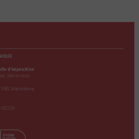
NIQUE
alle d’exposition
iel, 2éme route
 080, Macédoine,
0 92229