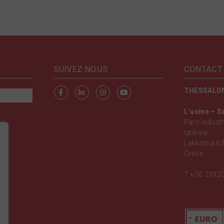
SUIVEZ NOUS
CONTACT
THESSALO
L’usine – S
Parc industr
latérale
Lakkoma 63
Grèce
T
+30 2392