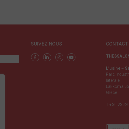
SUIVEZ NOUS
CONTACT
THESSALO
L’usine – S
Parc industr
latérale
Lakkoma 63
Grèce
T
+30 2392