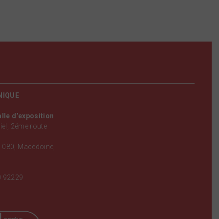
NIQUE
alle d’exposition
iel, 2éme route
 080, Macédoine,
0 92229