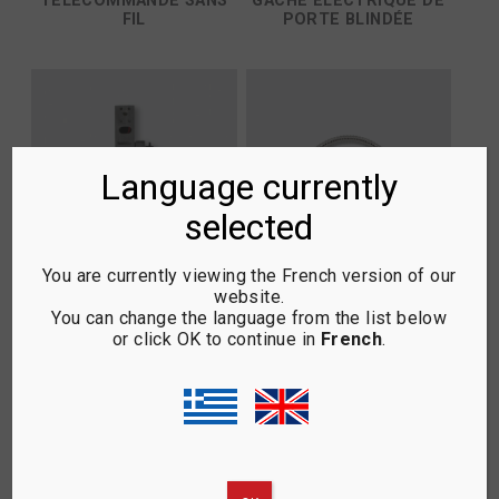
TÉLÉCOMMANDE SANS
GÂCHE ÉLECTRIQUE DE
FIL
PORTE BLINDÉE
Language currently
selected
You are currently viewing the French version of our
website.
You can change the language from the list below
or click OK to continue in
French
.
ÉLÉCTRO-AIMANT B.T.
BOUCLE MÉTALLIQUE
EXTÉRIEURE POUR
CÂBLES