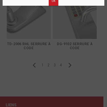
ΟΚ
TD-2006 RHL SERRURE À
DG-9102 SERRURE À
CODE
CODE
1
2
3
4
LIENS