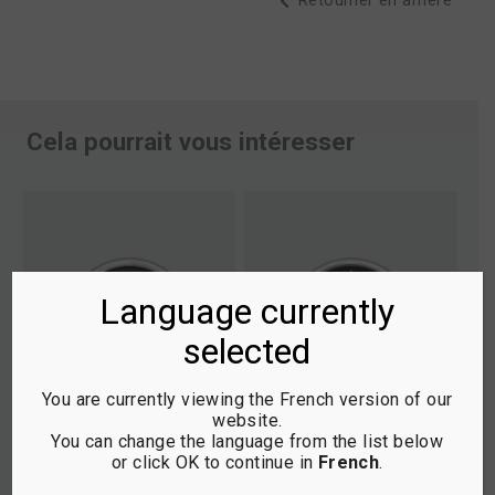
Retourner en arrière
Cela pourrait vous intéresser
Language currently
selected
You are currently viewing the French version of our
website.
You can change the language from the list below
or click OK to continue in
French
.
1.3 SAFE LOGIC SÉRIES
1.2 SAFE LOGIC BACKLIT
1
PN