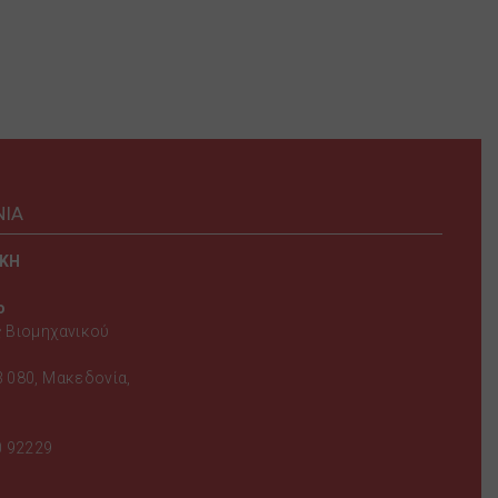
ΝΙΑ
ΙΚΗ
ο
 Βιομηχανικού
 080, Μακεδονία,
0 92229