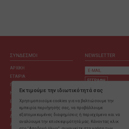
ΣΥΝΔΕΣΜΟΙ
NEWSLETTER
ΑΡΧΙΚΗ
ΕΤΑΙΡΙΑ
ΠΡΟΪΟΝΤΑ
Εκτιμούμε την ιδιωτικότητά σας
ΝΕΑ & ΕΚΔΗΛΩΣΕΙΣ
Χρησιμοποιούμε cookies για να βελτιώσουμε την
ΕΠΙΚΟΙΝΩΝΙΑ
εμπειρία περιήγησής σας, να προβάλλουμε
ΑΣΦΑΛΕΙΑ & ΠΡΟΣΩΠΙΚΑ
εξατομικευμένες διαφημίσεις ή περιεχόμενο και να
ΔΕΔΟΜΕΝΑ
αναλύουμε την επισκεψιμότητά μας. Κάνοντας κλικ
ΑΝΤΙΜΕΤΩΠΙΣΗ ΚΑΤΑ ΤΗΣ ΒΙΑΣ
στο "Αποδοχή όλων", συναινείτε στη χρήση των