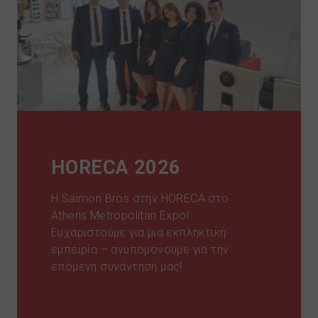
HORECA 2026
Η Saimon Bros στην HORECA στο
Athens Metropolitan Expo!
Ευχαριστούμε για μια εκπληκτική
εμπειρία – ανυπομονούμε για την
επόμενη συνάντησή μας!