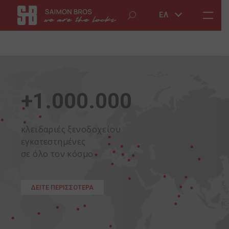
ΕΛ
+1.000.000
κ
λ
ε
ι
δ
α
ρ
ι
έ
ς
ξ
ε
ν
ο
δ
ο
χ
ε
ί
ο
υ
ε
γ
κ
α
τ
ε
σ
τ
η
μ
έ
ν
ε
ς
σ
ε
ό
λ
ο
τ
ο
ν
κ
ό
σ
μ
ο