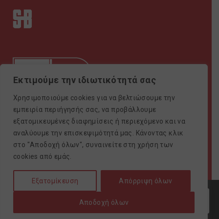
Εκτιμούμε την ιδιωτικότητά σας
Χρησιμοποιούμε cookies για να βελτιώσουμε την
εμπειρία περιήγησής σας, να προβάλλουμε
Πιστοποιητικό ISO9001
εξατομικευμένες διαφημίσεις ή περιεχόμενο και να
©SAIMONBROS / POWERED BY
SOFTWAYS
αναλύουμε την επισκεψιμότητά μας. Κάνοντας κλικ
στο "Αποδοχή όλων", συναινείτε στη χρήση των
cookies από εμάς.
Εξατομίκευση
Απόρριψη όλων
Αποδοχή όλων